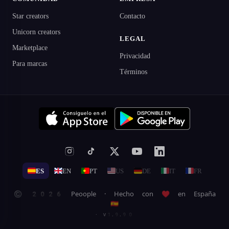
Star creators
Contacto
Unicorn creators
LEGAL
Marketplace
Privacidad
Para marcas
Términos
ES
EN
PT
US
DE
IT
FR
© 2026 Peoople · Hecho con ♥ en España
🇪🇸
· v1.9.90