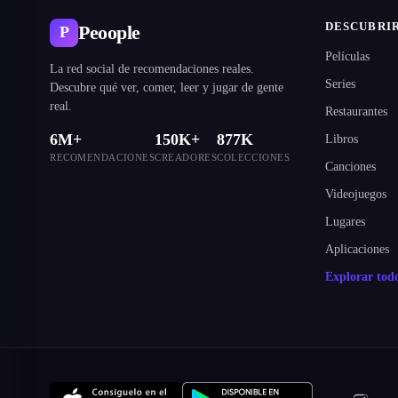
DESCUBRI
Peoople
P
Películas
La red social de recomendaciones reales.
Series
Descubre qué ver, comer, leer y jugar de gente
real.
Restaurantes
6M+
150K+
877K
Libros
RECOMENDACIONES
CREADORES
COLECCIONES
Canciones
Videojuegos
Lugares
Aplicaciones
Explorar to