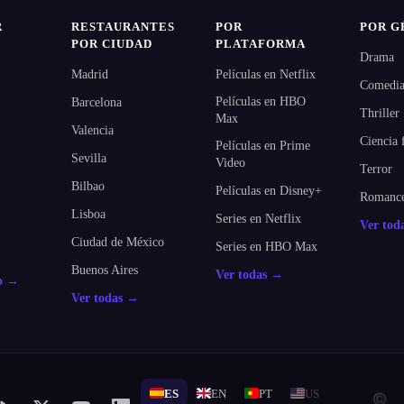
R
RESTAURANTES
POR
POR G
POR CIUDAD
PLATAFORMA
Drama
Madrid
Películas en Netflix
Comedi
Películas en HBO
Barcelona
Thriller
Max
Valencia
Ciencia 
Películas en Prime
Sevilla
Video
Terror
Bilbao
Películas en Disney+
Romanc
Lisboa
Series en Netflix
Ver tod
Ciudad de México
Series en HBO Max
Buenos Aires
Ver todas →
do →
Ver todas →
ES
EN
PT
US
© 2