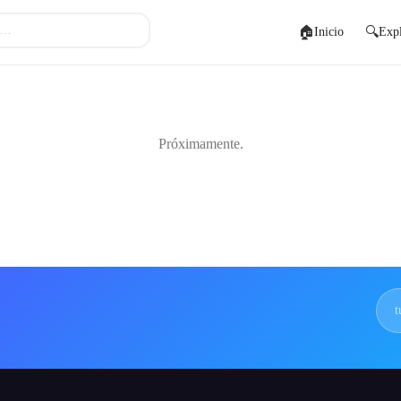
🏠
🔍
Inicio
Expl
Próximamente.