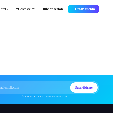
📍
orar
Cerca de mí
Iniciar sesión
+
Crear cuenta
▾
Suscribirme
1×/semana, sin spam. Cancela cuando quieras.