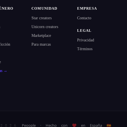
ÉNERO
COMUNIDAD
EMPRESA
Star creators
Contacto
a
Unicorn creators
LEGAL
Marketplace
Privacidad
ficción
Para marcas
Términos
e
as →
026 Peoople · Hecho con ♥ en España 🇪🇸